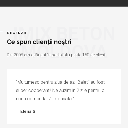
IMIX BETON
RECENZII
Ce spun clienții noștri
MOLDOVA
Din 2008 am adăugat în portofoliu peste 150 de clienți
“Multumesc pentru ziua de azi! Baietii au fost
super cooperanti! Ne auzim in 2 zile pentru o
noua comanda! Zi minunata!”
Elena G.