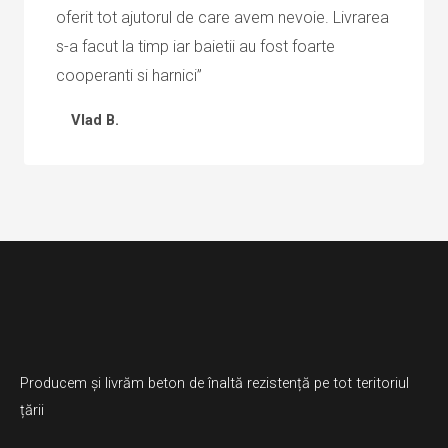
oferit tot ajutorul de care avem nevoie. Livrarea
s-a facut la timp iar baietii au fost foarte
cooperanti si harnici”
Vlad B.
Producem și livrăm beton de înaltă rezistență pe tot teritoriul
țării