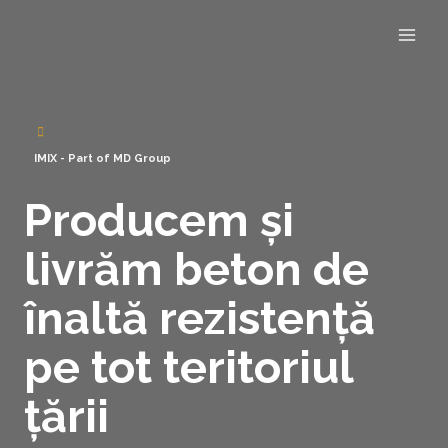
IMIX - Part of
MD Group
Producem și
livrăm beton de
înaltă rezistență
pe tot teritoriul
țării