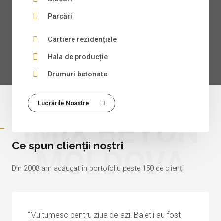
Parcări
Cartiere rezidențiale
Hala de producție
Drumuri betonate
Lucrările Noastre
IMIX BETON
RECENZII
Ce spun clienții noștri
MOLDOVA
Din 2008 am adăugat în portofoliu peste 150 de clienți
“Multumesc pentru ziua de azi! Baietii au fost